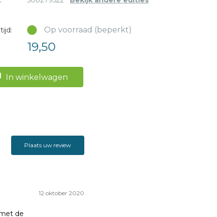
:
500279522
Bekijk andere edities
Op voorraad (beperkt)
ijd:
19,50
In winkelwagen
Plaats uw review
12 oktober 2020
 met de