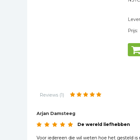
NSTC
Kinderbijbels
* = verplicht
Muziekboeken
Levert
Bladmuziek
Prijs:
Management &
Leiderschap
Politiek
Regio | Alblasserwaard
Romans
Toeristische kaarten en
gidsen
Reviews (1)
Taalstudie
Wenskaarten
Arjan Damsteeg
De wereld liefhebben
Voor iedereen die wil weten hoe het gesteld is