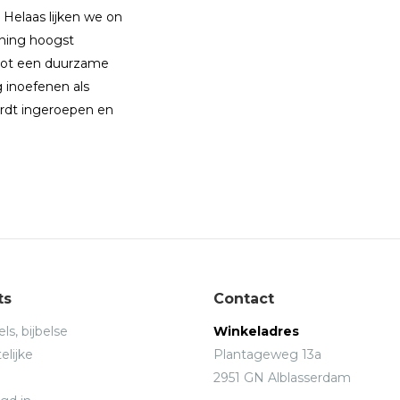
 Helaas lijken we on
nning hoogst
n tot een duurzame
 inoefenen als
ordt ingeroepen en
ts
Contact
ls, bijbelse
Winkeladres
elijke
Plantageweg 13a
2951 GN Alblasserdam