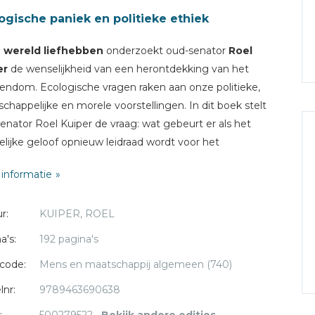
ogische paniek en politieke ethiek
 wereld liefhebben
onderzoekt oud-senator
Roel
er
de wenselijkheid van een herontdekking van het
tendom. Ecologische vragen raken aan onze politieke,
chappelijke en morele voorstellingen. In dit boek stelt
enator Roel Kuiper de vraag: wat gebeurt er als het
telijke geloof opnieuw leidraad wordt voor het
enken van hedendaagse maatschappelijke en politieke
informatie
lemen?
r:
KUIPER, ROEL
a's:
192 pagina's
code:
Mens en maatschappij algemeen (740)
lnr:
9789463690638