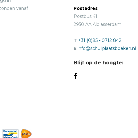
gd in
rzonden vanaf
Postadres
Postbus 41
2950 AA Alblasserdam
T
+31 (0)85 - 0712 842
E
info@schuilplaatsboeken.nl
Blijf op de hoogte: