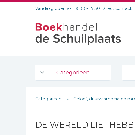
Vandaag open van 9:00 - 17:30 Direct contact:
Categorieën
Agenda's en kalenders
Categorieën
Geloof, duurzaamheid en mi
De Bijbel
Bijbelse Dagboeken 2026
Bijbelse dagboeken
DE WERELD LIEFHEB
Bijbelstudie groepen