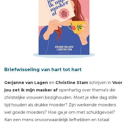
Schrijf hieronder je review!
Sterren
Briefwisseling van hart tot hart
Naam *
Gerjanne van Lagen
en
Christine Stam
schrijven in
Voor
E-mail *
jou zet ik mijn masker af
openhartig over thema's die
Titel *
christelijke vrouwen bezighouden. Moet je elke dag stille
Bericht *
tijd houden als drukke moeder? Zijn werkende moeders
wel goede moeders? Hoe ga je om met schuldgevoel?
Kan een mens onvoorwaardelijk liefhebben en totaal
onbaatzuchtig zijn? Met taalgrapjes en fijnzinnige humor