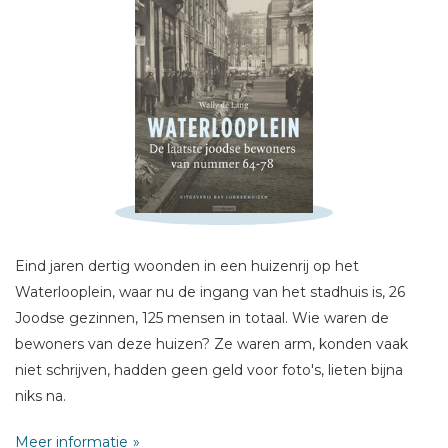
Schrijf hieronder je review!
Sterren
Naam *
E-mail *
Eind jaren dertig woonden in een huizenrij op het
Titel *
Waterlooplein, waar nu de ingang van het stadhuis is, 26
Bericht *
Joodse gezinnen, 125 mensen in totaal. Wie waren de
bewoners van deze huizen? Ze waren arm, konden vaak
niet schrijven, hadden geen geld voor foto's, lieten bijna
niks na.
Het is belangrijk deze mensen - voor zover mogelijk - uit de
Meer informatie
anonimiteit van het grote getal te halen. Zij waren met