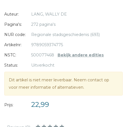
velen en ook zij hebben geleefd, gestreden, liefgehad en
* = verplicht
Auteur:
LANG, WALLY DE
zijn uitgemoord, maar in de openbaarheid is er niets dat aan
hen herinnert. In dit boek stappen de voormalige bewoners
Pagina's:
272 pagina's
uit de mist van het verleden.
NUR code:
Regionale stadsgeschiedenis (693)
Artikelnr:
9789059374775
NSTC:
500077468
Bekijk andere edities
Status:
Uitverkocht
Dit artikel is niet meer leverbaar. Neem contact op
voor meer informatie of alternatieven.
22,99
Prijs: