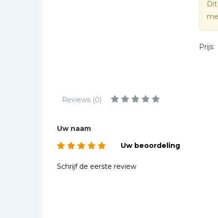
Dit
Kinderbijbels
mee
Muziekboeken
AVI E
Bladmuziek
Prijs:
Management &
Leiderschap
Politiek
Regio | Alblasserwaard
Reviews (0)
Romans
Toeristische kaarten en
Uw naam
gidsen
Uw beoordeling
Taalstudie
Wenskaarten
Schrijf de eerste review