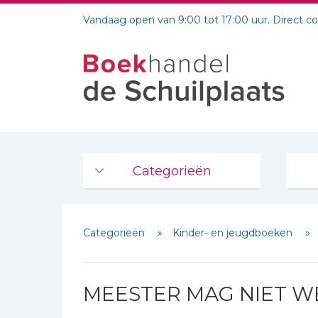
Vandaag open van 9:00 tot 17:00 uur. Direct c
Categorieën
Agenda's en kalenders
Categorieën
Kinder- en jeugdboeken
De Bijbel
Bijbelse Dagboeken 2026
Bijbelse dagboeken
MEESTER MAG NIET W
Bijbelstudie groepen