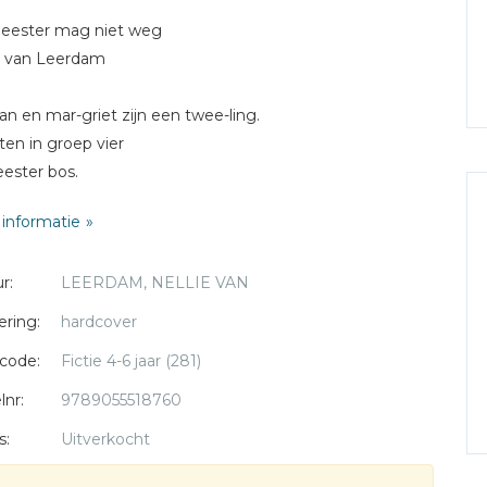
eester mag niet weg
e van Leerdam
jan en mar-griet zijn een twee-ling.
tten in groep vier
eester bos.
informatie
en zijn niet leuk zegt gert-jan.
at lie-ver naar de hut van rens.
r:
LEERDAM, NELLIE VAN
ter bos zucht.
et niet beter gaat met de som-men
ering:
hardcover
ik hier weg.
code:
Fictie 4-6 jaar (281)
oepen de kinderen
lnr:
9789055518760
 niet weg.
s:
Uitverkocht
an ons best doen.
e meester blijven?