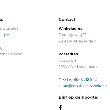
ts
Contact
ls, bijbelse
Winkeladres
elijke
Plantageweg 13a
2951 GN Alblasserdam
gd in
rzonden vanaf
Postadres
Postbus 41
2950 AA Alblasserdam
T
+31 (0)85 - 0712 842
E
info@schuilplaatsboeken.nl
Blijf op de hoogte: