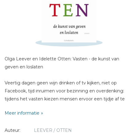
Schrijf hieronder je review!
Sterren
Naam *
Olga Leever en Idelette Otten: Vasten - de kunst van
E-mail *
geven en loslaten
Titel *
Veertig dagen geen wijn drinken of tv kijken, niet op
Bericht *
Facebook, tijd inruimen voor bezinning en overdenking:
tijdens het vasten kiezen mensen ervoor een tijdje af te
zien van dingen die het leven aangenaam kunnen maken.
Meer informatie
Dat klinkt als een straf. Maar blijkbaar levert het ook iets op.
Want vasten is aan een revival bezig.
Auteur:
LEEVER / OTTEN
Het boek VASTEN geeft praktische tips en handreikingen
* = verplicht