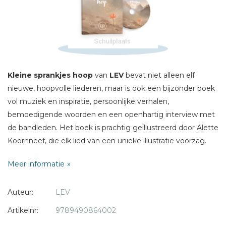
Naam *
E-mail *
Titel *
Bericht *
Kleine sprankjes hoop
van
LEV
bevat niet alleen elf
nieuwe, hoopvolle liederen, maar is ook een bijzonder boek
vol muziek en inspiratie, persoonlijke verhalen,
bemoedigende woorden en een openhartig interview met
de bandleden. Het boek is prachtig geïllustreerd door Alette
* = verplicht
Koornneef, die elk lied van een unieke illustratie voorzag.
Meer informatie
Muziek raakt, troost en verbindt, zelfs op de momenten dat
het leven zwaar voelt. Met hun nieuwste album
Kleine
Auteur:
LEV
sprankjes hoop
wil LEV precies dat doen: lichtpuntjes
aanreiken, hoop uitdelen en misschien zelfs een glimlach
Artikelnr:
9789490864002
ontlokken op een dag die donker voelt.