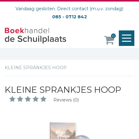
Vandaag gesloten. Direct contact (m.u.v. zondag):
085 - 0712 842
M
0
o
KLEINE SPRANKJES HOOP
KLEINE SPRANKJES HOOP
Reviews (0)
Schrijf hieronder je review!
Sterren