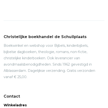
- Hij is dezelfde God
- Stil maar, mijn ziel
Christelijke boekhandel de Schuilplaats
Boekwinkel en webshop voor Bijbels, kinderbijbels,
bijbelse dagboeken, theologie, romans, non-fictie,
christelijke kinderboeken. Ook leverancier van
avondmaalsbenodigdheden. Sinds 1962 gevestigd in
Alblasserdam. Dagelijkse verzending. Gratis verzonden
vanaf € 25,00.
Contact
Winkeladres