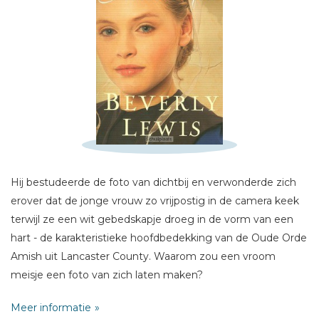
Schrijf hieronder je review!
Sterren
Naam *
Hij bestudeerde de foto van dichtbij en verwonderde zich
E-mail *
erover dat de jonge vrouw zo vrijpostig in de camera keek
Titel *
terwijl ze een wit gebedskapje droeg in de vorm van een
Bericht *
hart - de karakteristieke hoofdbedekking van de Oude Orde
Amish uit Lancaster County. Waarom zou een vroom
meisje een foto van zich laten maken?
Meer informatie
Een paar maanden nadat hun moeder is overleden,