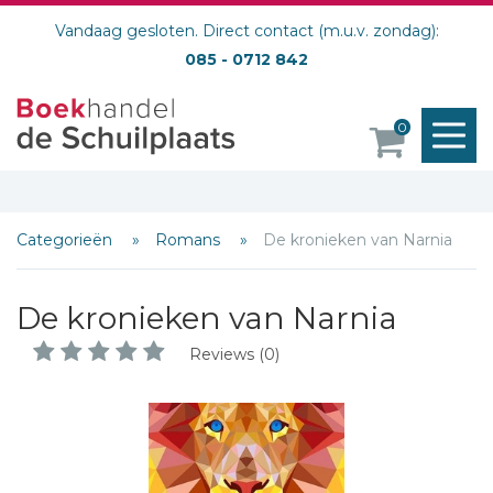
Vandaag gesloten. Direct contact (m.u.v. zondag):
085 - 0712 842
M
0
o
Categorieën
Romans
De kronieken van Narnia
De kronieken van Narnia
Reviews (0)