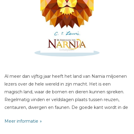
Schrijf hieronder je review!
Sterren
Naam *
E-mail *
Al meer dan vijftig jaar heeft het land van Narnia miljoenen
Titel *
lezers over de hele wereld in zijn macht. Het is een
magisch land, waar de bomen en dieren kunnen spreken.
Bericht *
Regelmatig vinden er veldslagen plaats tussen reuzen,
centauren, dwergen en faunen. De goede kant wordt in de
strijd meerdere malen bijgestaan door de vier Pevensie-
Meer informatie
kinderen. En natuurlijk de machtige leeuw Aslan, wiens
kracht bijna oneindig lijkt...