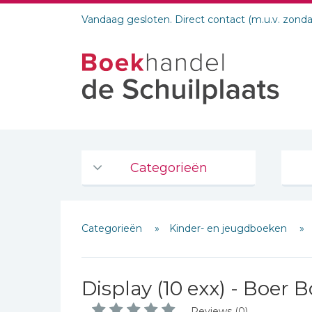
Vandaag gesloten. Direct contact (m.u.v. zond
Categorieën
Agenda's en kalenders
Categorieën
Kinder- en jeugdboeken
De Bijbel
Bijbelse Dagboeken 2026
Bijbelse dagboeken
Display (10 exx) - Boer 
Bijbelstudie groepen
Reviews (0)