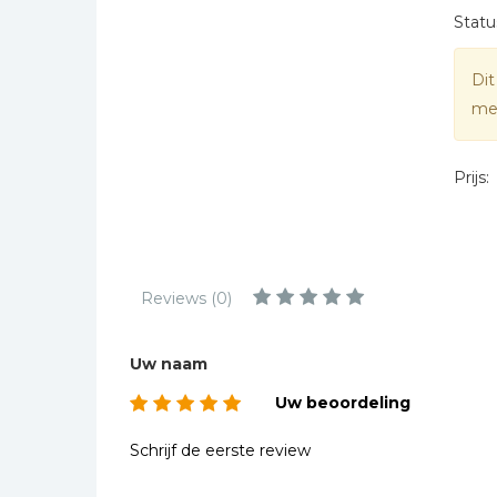
Kinderbijbels
Statu
Muziekboeken
Dit
Bladmuziek
mee
Management &
Leiderschap
Politiek
Prijs:
Regio | Alblasserwaard
Romans
Toeristische kaarten en
Reviews (0)
gidsen
Taalstudie
Uw naam
Wenskaarten
Uw beoordeling
Schrijf de eerste review