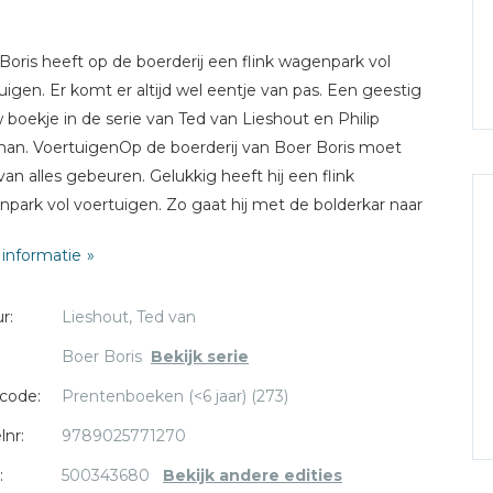
Boris heeft op de boerderij een flink wagenpark vol
uigen. Er komt er altijd wel eentje van pas. Een geestig
 boekje in de serie van Ted van Lieshout en Philip
n. VoertuigenOp de boerderij van Boer Boris moet
d van alles gebeuren. Gelukkig heeft hij een flink
park vol voertuigen. Zo gaat hij met de bolderkar naar
rkt, of met de plukker naar de boomgaard. Alle
informatie
uigen komen altijd weleens van pas! Ted van Lieshout en
p HopmanDe vele rijke beelden die Philip Hopman in
r:
Lieshout, Ted van
 jaar Boer Boris creëerde, inspireerden Ted van Lieshout
et schrijven van deze originele en geestige tekst. Een
Boer Boris
Bekijk serie
stische introductie voor iedereen die Boer Boris nog niet
code:
Prentenboeken (<6 jaar) (273)
 en een feest der herkenning voor de jarenlange fans.
lnr:
9789025771270
:
500343680
Bekijk andere edities