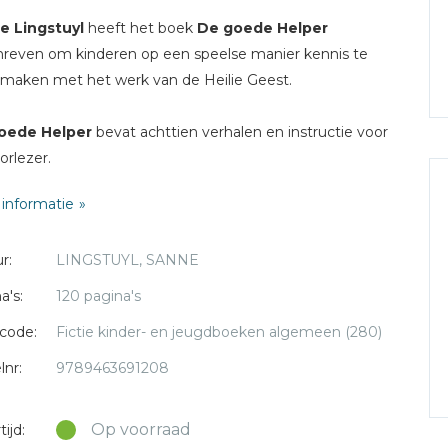
e Lingstuyl
heeft het boek
De goede Helper
reven om kinderen op een speelse manier kennis te
 maken met het werk van de Heilie Geest.
oede Helper
bevat achttien verhalen en instructie voor
orlezer.
informatie
 de Helper heeft altijd goede ideeën!' roept Eva. 'Hij helpt
ast met een plan om die pestkoppen het pesten af te
r:
LINGSTUYL, SANNE
!' Tom en Eva zijn heel gewone kinderen. Nét zo gewoon
j en ik. En net als wij willen ze moedig en dapper zijn. Ze
a's:
120 pagina's
 in Avonturenstraat en daar beleven ze allerlei
code:
Fictie kinder- en jeugdboeken algemeen (280)
uren. Soms leuke, maar ook moeilijke of verdrietige. Als
 zelf even niet uitkomen, kunnen ze altijd rekenen op hun
lnr:
9789463691208
 vriend, Hans de Helper. Hij kent ze door en door en
 altijd wel een oplossing. Samen met hem worden Tom
Op voorraad
ijd:
a steeds moediger en sterker. Ga je mee? Dit boek laat