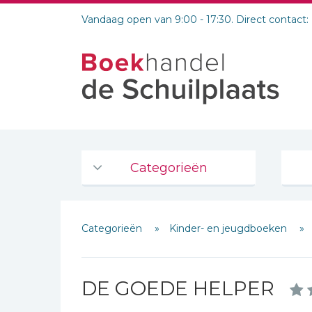
Vandaag open van 9:00 - 17:30. Direct contact:
Categorieën
Agenda's en kalenders
Categorieën
Kinder- en jeugdboeken
De Bijbel
Bijbelse Dagboeken 2026
Bijbelse dagboeken
DE GOEDE HELPER
Bijbelstudie groepen