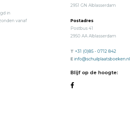
2951 GN Alblasserdam
gd in
rzonden vanaf
Postadres
Postbus 41
2950 AA Alblasserdam
T
+31 (0)85 - 0712 842
E
info@schuilplaatsboeken.nl
Blijf op de hoogte: