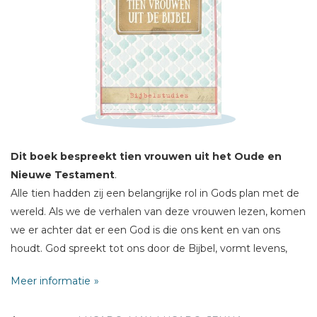
Schrijf hieronder je review!
Sterren
Naam *
E-mail *
Titel *
Dit boek bespreekt tien vrouwen uit het Oude en
Bericht *
Nieuwe Testament
.
Alle tien hadden zij een belangrijke rol in Gods plan met de
wereld. Als we de verhalen van deze vrouwen lezen, komen
we er achter dat er een God is die ons kent en van ons
houdt. God spreekt tot ons door de Bijbel, vormt levens,
redt harten, maakt zieken beter, brengt leven. Hij roept en
* = verplicht
Meer informatie
gebruikt iedereen die Hem volgt en in Hem gelooft.
Bij elk van de tien vrouwen staan: