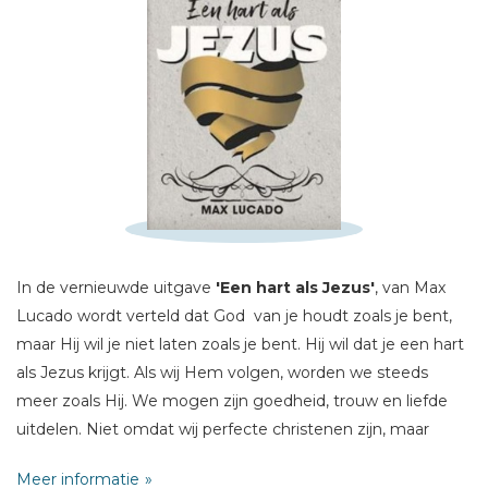
Schrijf hieronder je review!
Sterren
Naam *
E-mail *
Titel *
In de vernieuwde uitgave
'Een hart als Jezus'
, van Max
Bericht *
Lucado wordt verteld dat God van je houdt zoals je bent,
maar Hij wil je niet laten zoals je bent. Hij wil dat je een hart
als Jezus krijgt. Als wij Hem volgen, worden we steeds
meer zoals Hij. We mogen zijn goedheid, trouw en liefde
uitdelen. Niet omdat wij perfecte christenen zijn, maar
omdat Hij in ons woont. Zeer geschikt om cadeau te doen
* = verplicht
Meer informatie
bij belijdenis of volwassendoop.