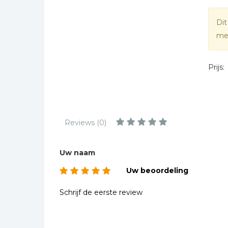
Kinderbijbels
Muziekboeken
Dit
mee
Bladmuziek
Management &
Leiderschap
Prijs:
Politiek
Regio | Alblasserwaard
Romans
Reviews (0)
Toeristische kaarten en
gidsen
Uw naam
Taalstudie
Uw beoordeling
Wenskaarten
Schrijf de eerste review