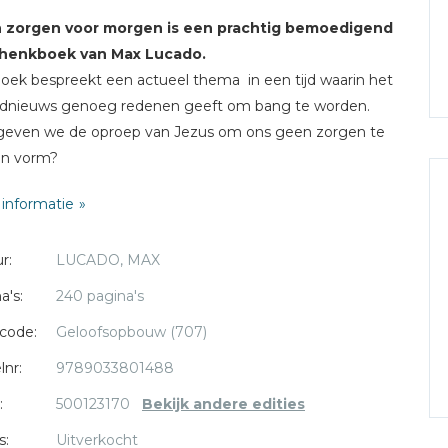
 zorgen voor morgen is een prachtig bemoedigend
henkboek van Max Lucado.
oek bespreekt een actueel thema in een tijd waarin het
ldnieuws genoeg redenen geeft om bang te worden.
geven we de oproep van Jezus om ons geen zorgen te
n vorm?
informatie
Lucado
is voorganger in Oak Hills Church in Texas. Hij is
uwd en heeft drie dochters. Lucado is internationaal
r:
LUCADO, MAX
ellerauteur.
a's:
240 pagina's
code:
Geloofsopbouw (707)
lnr:
9789033801488
:
500123170
Bekijk andere edities
s:
Uitverkocht