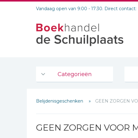
Vandaag open van 9:00 - 17:30. Direct contact:
Categorieën
Agenda's en kalenders
Belijdenisgeschenken
GEEN ZORGEN V
De Bijbel
Bijbelse Dagboeken 2026
Bijbelse dagboeken
GEEN ZORGEN VOOR 
Bijbelstudie groepen