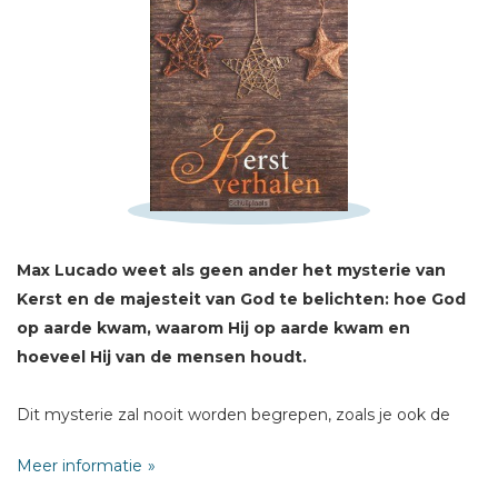
Schrijf hieronder je review!
Sterren
Max Lucado weet als geen ander het mysterie van
Naam *
Kerst en de majesteit van God te belichten: hoe God
E-mail *
op
aarde kwam, waarom Hij op aarde kwam en
hoeveel Hij van de mensen houdt.
Titel *
Bericht *
Dit mysterie zal nooit worden begrepen, zoals je ook de
liefde nooit zult kunnen wegen, meten of grijpen. Meer dan
Meer informatie
een kwestie van logica is Kerst een feest van sfeer, gevoel