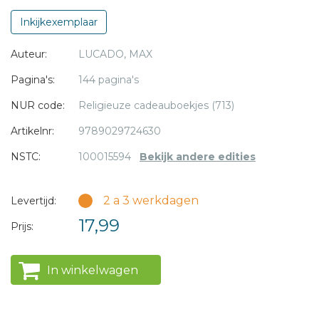
en verbeeldingskracht.
Inkijkexemplaar
De verhalen in deze bundel helpen de lezer om in die
* = verplicht
Auteur:
LUCADO, MAX
stemming te komen, waarbij alle drukte en feestgedruis
naar de achtergrond verdwijnen en je ontvankelijk wordt
Pagina's:
144 pagina's
voor wat de komst van Christus voor de wereld betekent...
NUR code:
Religieuze cadeauboekjes (713)
en voor jou.
Artikelnr:
9789029724630
NSTC:
100015594
Bekijk andere edities
2 a 3 werkdagen
Levertijd:
17,99
Prijs:
In winkelwagen