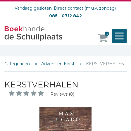
Vandaag gesloten. Direct contact (m.u.v. zondag):
085 - 0712 842
M
0
o
Categorieën
Advent en Kerst
KERSTVERHALEN
KERSTVERHALEN
Reviews (0)