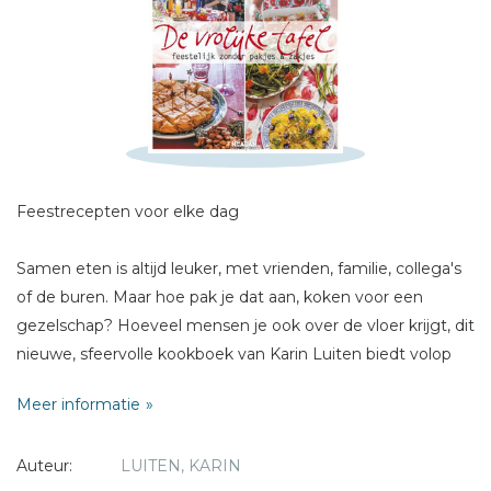
Schrijf hieronder je review!
Sterren
Naam *
E-mail *
Feestrecepten voor elke dag
Titel *
Bericht *
Samen eten is altijd leuker, met vrienden, familie, collega's
of de buren. Maar hoe pak je dat aan, koken voor een
gezelschap? Hoeveel mensen je ook over de vloer krijgt, dit
nieuwe, sfeervolle kookboek van Karin Luiten biedt volop
inspiratie voor de meest uiteenlopende eetfeestjes. Haar
Meer informatie
kleurrijke, vrolijke gerechten zijn ideaal om met elkaar te
delen, maar ook om samen te maken. Vooraf bereiden of
* = verplicht
Auteur:
LUITEN, KARIN
meenemen? Ook geen punt.