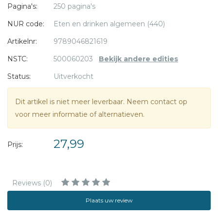
Pagina's:
250 pagina's
Karins recepten kenmerken zich bovendien door een mix
NUR code:
Eten en drinken algemeen (440)
van verse ingrediënten en goed verkrijgbare producten uit
de supermarkt. Een spontane zomerpicknick in het park,
Artikelnr:
9789046821619
een zwierige pastaparty, een Bollywood tv-avondje met
NSTC:
500060203
Bekijk andere edities
hartverwarmende Indiase curry's, je even in Frankrijk wanen
Status:
Uitverkocht
met een feestelijke buitenlunch... Heus, met De vrolijke
tafel is het voortaan allemaal een fluitje van een cent!
Dit artikel is niet meer leverbaar. Neem contact op
voor meer informatie of alternatieven.
27,99
Prijs:
Reviews (0)
Plaats uw review