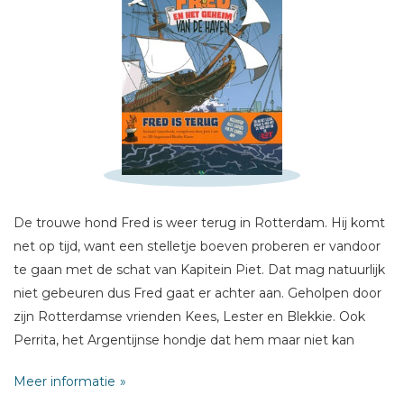
Schrijf hieronder je review!
Sterren
Naam *
E-mail *
Titel *
Bericht *
De trouwe hond Fred is weer terug in Rotterdam. Hij komt
net op tijd, want een stelletje boeven proberen er vandoor
te gaan met de schat van Kapitein Piet. Dat mag natuurlijk
niet gebeuren dus Fred gaat er achter aan. Geholpen door
zijn Rotterdamse vrienden Kees, Lester en Blekkie. Ook
* = verplicht
Perrita, het Argentijnse hondje dat hem maar niet kan
vergeten, is van de partij. Hoe komt hij zo snel mogelijk van
Meer informatie
het Centraal Station naar Delfshaven en de Wilhelmina