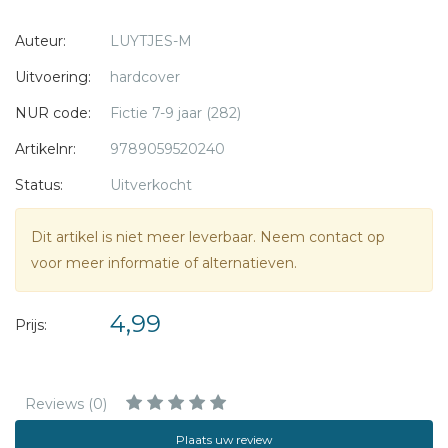
Het wordt een spannende nacht, want Peter vangt een
Auteur:
LUYTJES-M
hele grote karper. Maar er gebeurt nog meer en dat zorgt
ervoor dat Peter die nacht ook heel bang is...
Uitvoering:
hardcover
NUR code:
Fictie 7-9 jaar (282)
A.V.I. 6
Artikelnr:
9789059520240
Status:
Uitverkocht
Dit artikel is niet meer leverbaar. Neem contact op
voor meer informatie of alternatieven.
4,99
Prijs:
Reviews (0)
Plaats uw review