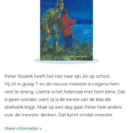
Schrijf hieronder je review!
Sterren
Naam *
E-mail *
Titel *
Peter Vossink heeft het niet naar zijn zin op school.
Bericht *
Hij zit in groep 7 en de nieuwe meester is volgens hem
veel te streng. Lisette is het helemaal met hem eens. Dat
is geen wonder, want zij is de eerste van de klas die
strafwerk krijgt. Maar op een dag gaat Peter heel anders
over de meester denken. Dat komt omdat meester
Detmer, net als hij, een verwoed karpervisser is! Het wordt
* = verplicht
Meer informatie
helemaal fijn als Peter 's nachts met de meester mee mag.