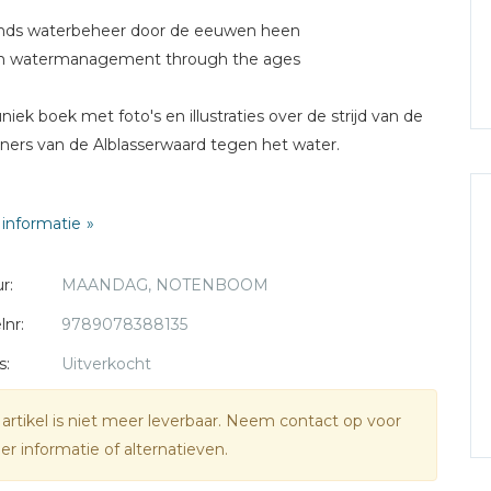
ands waterbeheer door de eeuwen heen
h watermanagement through the ages
niek boek met foto's en illustraties over de strijd van de
ers van de Alblasserwaard tegen het water.
r het schilderachtige landschap van de Alblasserwaard
informatie
het verhaal schuil van overstromingen, wateroverlast en
euwen durende strijd tegen het water. De molens
r:
MAANDAG, NOTENBOOM
n de functie om het overtollige water uit de polder te
en, een taak die tegenwoordig wordt waargenomen
lnr:
9789078388135
 gemalen.
s:
Uitverkocht
aschinerende verhaal is te lezen en te zien in het boek
 artikel is niet meer leverbaar. Neem contact op voor
rdijk, land, wind en water. Het boek bevat niet eerder
r informatie of alternatieven.
liceerde foto's van fotograaf Eppo W. Notenboom. Doot
ren heen heeft hij een schat aan fotomateriaal en