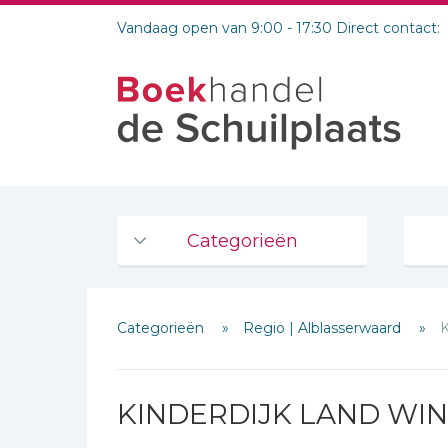
Vandaag open van 9:00 - 17:30 Direct contact:
Categorieën
Agenda's en kalenders
Categorieën
Regio | Alblasserwaard
De Bijbel
Bijbelse Dagboeken 2026
Bijbelse dagboeken
KINDERDIJK LAND WI
Schrijf hieronder je review!
Bijbelstudie groepen