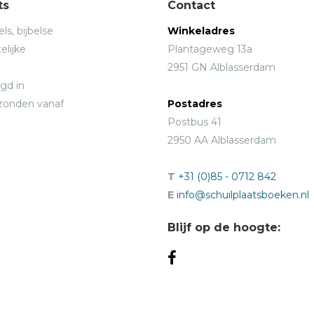
ts
Contact
ls, bijbelse
Winkeladres
elijke
Plantageweg 13a
2951 GN Alblasserdam
gd in
rzonden vanaf
Postadres
Postbus 41
2950 AA Alblasserdam
T
+31 (0)85 - 0712 842
E
info@schuilplaatsboeken.nl
Blijf op de hoogte: