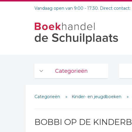
Vandaag open van 9:00 - 17:30. Direct contact:
Categorieën
Agenda's en kalenders
Categorieën
Kinder- en jeugdboeken
De Bijbel
Bijbelse Dagboeken 2026
Schrijf hieronder je review!
Bijbelse dagboeken
BOBBI OP DE KINDER
Bijbelstudie groepen
Sterren