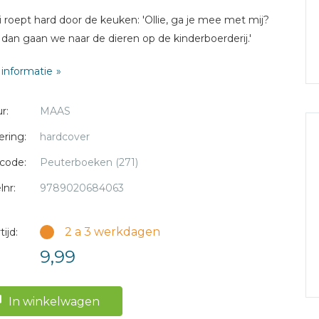
 roept hard door de keuken: 'Ollie, ga je mee met mij?
dan gaan we naar de dieren op de kinderboerderij.'
informatie
r:
MAAS
ering:
hardcover
code:
Peuterboeken (271)
lnr:
9789020684063
2 a 3 werkdagen
ijd:
9,99
In winkelwagen