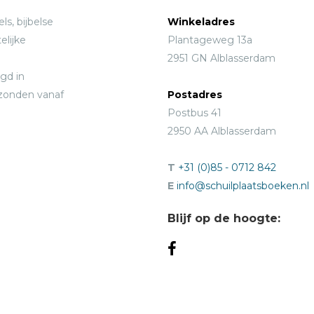
ls, bijbelse
Winkeladres
elijke
Plantageweg 13a
2951 GN Alblasserdam
gd in
rzonden vanaf
Postadres
Postbus 41
2950 AA Alblasserdam
T
+31 (0)85 - 0712 842
E
info@schuilplaatsboeken.nl
Blijf op de hoogte: