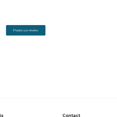
Plaats uw review
ts
Contact