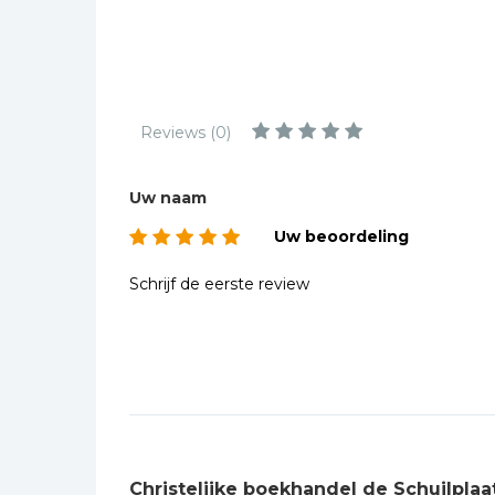
Kinderbijbels
Muziekboeken
Bladmuziek
Management &
Reviews (0)
Leiderschap
Politiek
Uw naam
Regio | Alblasserwaard
Uw beoordeling
Romans
Toeristische kaarten en
Schrijf de eerste review
gidsen
Taalstudie
Wenskaarten
Christelijke boekhandel de Schuilplaa