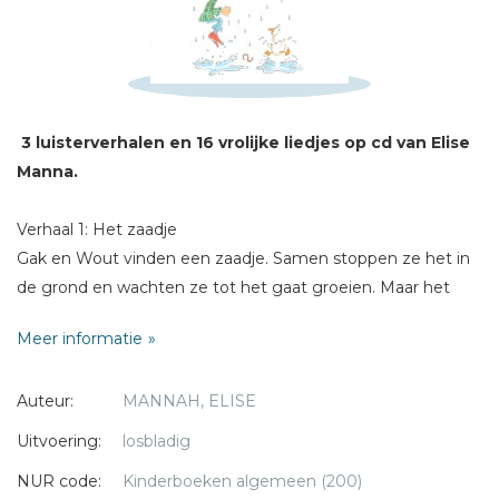
Sterren
Naam *
E-mail *
Titel *
3 luisterverhalen en 16 vrolijke liedjes op cd van Elise
Bericht *
Manna.
Verhaal 1: Het zaadje
Gak en Wout vinden een zaadje. Samen stoppen ze het in
de grond en wachten ze tot het gaat groeien. Maar het
wachten duurt lang. Erg lang. Zo lang dat ze het zaadje zijn
* = verplicht
Meer informatie
vergeten. Todat...
Auteur:
MANNAH, ELISE
1. Introliedje
2. Lang
Uitvoering:
losbladig
3. Spelen
NUR code:
Kinderboeken algemeen (200)
4. Groot