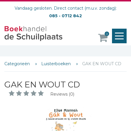
Vandaag gesloten. Direct contact (m.u.v. zondag):
085 - 0712 842
M
0
o
Categorieën
Luisterboeken
GAK EN WOUT CD
GAK EN WOUT CD
Reviews (0)
Schrijf hieronder je review!