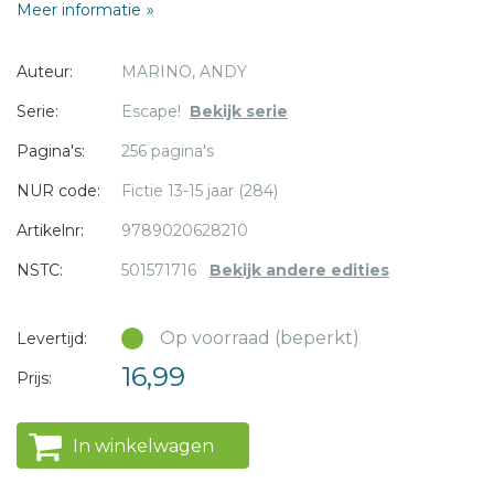
Meer informatie
nummer 4 ontploft. Straling verspreidt zich negen dagen
lang over de gehele stad, voor die eindelijk ingeperkt wordt.
Auteur:
MARINO, ANDY
Voor deze jonge mensen - en de stad Pripjat - is dit het
moment dat hun levens voorgoed verandert.
* = verplicht
Serie:
Escape!
Bekijk serie
Pagina's:
256 pagina's
NUR code:
Fictie 13-15 jaar (284)
Artikelnr:
9789020628210
NSTC:
501571716
Bekijk andere edities
Op voorraad (beperkt)
Levertijd:
16,99
Prijs:
In winkelwagen