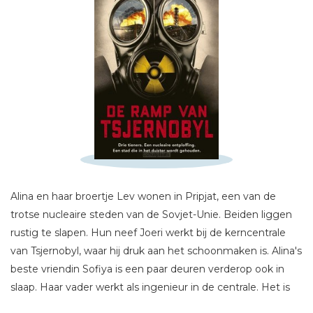
Schrijf hieronder je review!
Sterren
Alina en haar broertje Lev wonen in Pripjat, een van de
Naam *
trotse nucleaire steden van de Sovjet-Unie. Beiden liggen
E-mail *
rustig te slapen. Hun neef Joeri werkt bij de kerncentrale
Titel *
van Tsjernobyl, waar hij druk aan het schoonmaken is. Alina's
Bericht *
beste vriendin Sofiya is een paar deuren verderop ook in
slaap. Haar vader werkt als ingenieur in de centrale. Het is
een nacht als alle andere. Totdat vijf minuten later reactor