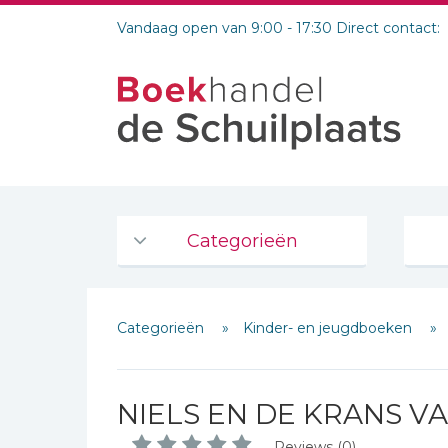
Vandaag open van 9:00 - 17:30 Direct contact:
Categorieën
Agenda's en kalenders
Categorieën
Kinder- en jeugdboeken
De Bijbel
Bijbelse Dagboeken 2026
Bijbelse dagboeken
NIELS EN DE KRANS V
Bijbelstudie groepen
Reviews (0)