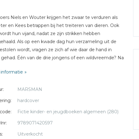
oers Niels en Wouter krijgen het zwaar te verduren als
ter en Kees betrappen bij het treiteren van dieren. Ook
 wordt hun vijand, nadat ze zijn strikken hebben
haald. Als op een kwade dag hun verzameling uit de
estolen wordt, vragen ze zich af wie daar de hand in
 gehad. Één van de drie jongens of een wildvreemde? Na
aar gruwelijke en wrede gebeurtenissen, volgt een
informatie
eringwekkende, adembenemende ontknoping in het
s bij de Dode Eng .
r:
MARSMAN
 10 jaar
ering:
hardcover
code:
Fictie kinder- en jeugdboeken algemeen (280)
lnr:
9789071420597
s:
Uitverkocht