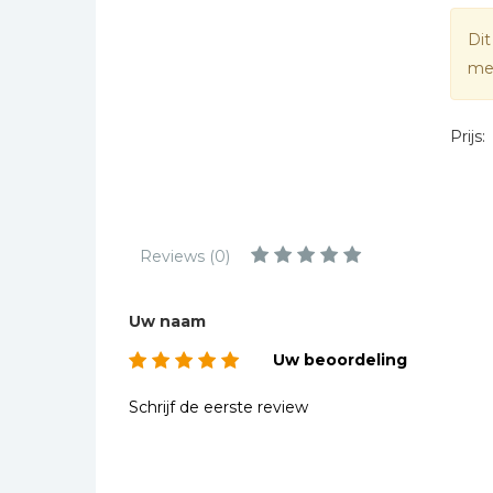
Kinderbijbels
Dit
Muziekboeken
mee
Bladmuziek
Management &
Prijs:
Leiderschap
Politiek
Regio | Alblasserwaard
Romans
Reviews (0)
Toeristische kaarten en
gidsen
Uw naam
Taalstudie
Uw beoordeling
Wenskaarten
Schrijf de eerste review