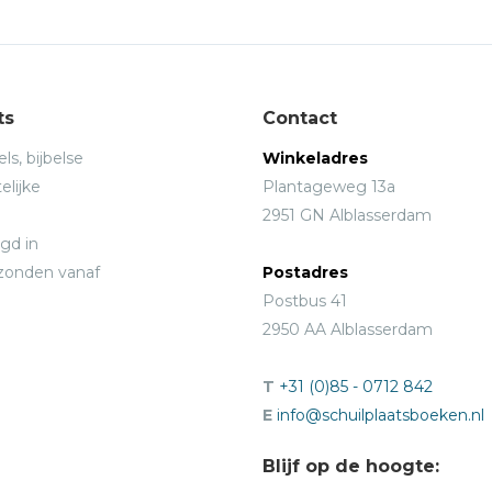
ts
Contact
ls, bijbelse
Winkeladres
elijke
Plantageweg 13a
2951 GN Alblasserdam
gd in
rzonden vanaf
Postadres
Postbus 41
2950 AA Alblasserdam
T
+31 (0)85 - 0712 842
E
info@schuilplaatsboeken.nl
Blijf op de hoogte: