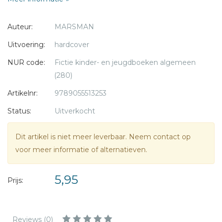
boer Teus, en dat is niet het enige wat de duistere figuur
* = verplicht
van het dreigbriefje voor hen in petto heeft...
Auteur:
MARSMAN
Uitvoering:
hardcover
NUR code:
Fictie kinder- en jeugdboeken algemeen
(280)
Artikelnr:
9789055513253
Status:
Uitverkocht
Dit artikel is niet meer leverbaar. Neem contact op
voor meer informatie of alternatieven.
5,95
Prijs:
Reviews (0)