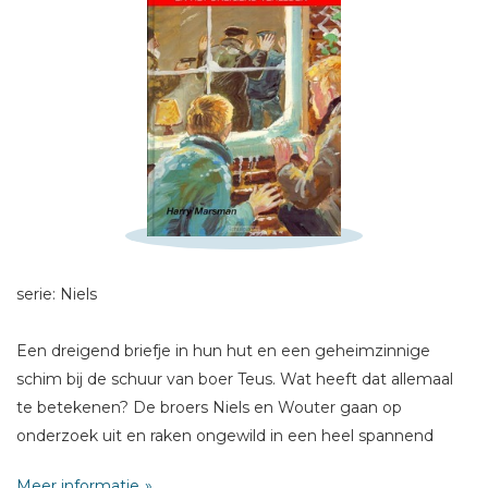
Schrijf hieronder je review!
Sterren
Naam *
E-mail *
serie: Niels
Titel *
Bericht *
Een dreigend briefje in hun hut en een geheimzinnige
schim bij de schuur van boer Teus. Wat heeft dat allemaal
te betekenen? De broers Niels en Wouter gaan op
onderzoek uit en raken ongewild in een heel spannend
avontuur verzeild. Ze worden opgesloten in de schuur van
Meer informatie