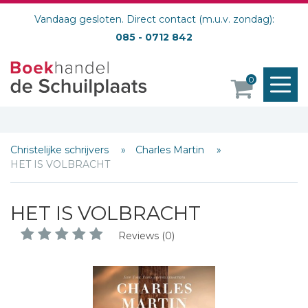
Vandaag gesloten. Direct contact (m.u.v. zondag):
085 - 0712 842
M
0
o
Christelijke schrijvers
Charles Martin
HET IS VOLBRACHT
HET IS VOLBRACHT
Reviews (0)