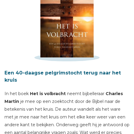
Schrijf hieronder je review!
Sterren
Een 40-daagse pelgrimstocht terug naar het
Naam *
kruis
E-mail *
Titel *
In het boek
Het is volbracht
neemt bijbelleraar
Charles
Martin
je mee op een zoektocht door de Bijbel naar de
Bericht *
betekenis van het kruis. De auteur wandelt als het ware
met je mee naar het kruis om het elke keer weer van een
andere kant te bekijken. Onderweg geeft hij je antwoord op
een aantal belangrijke vragen zoals: Wat werd er precies