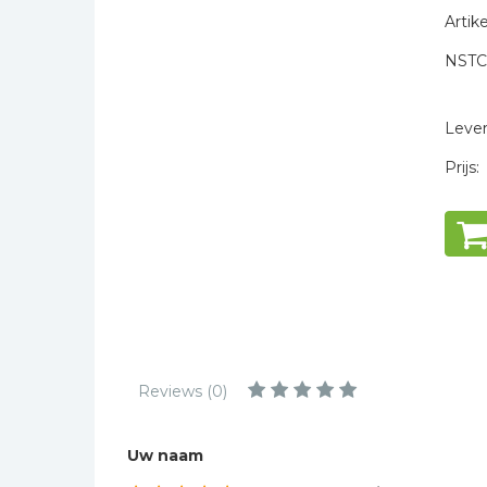
Kinderbijbels
Artike
Muziekboeken
NSTC
Bladmuziek
* = verplicht
Management &
Levert
Leiderschap
Prijs:
Politiek
Regio | Alblasserwaard
Romans
Toeristische kaarten en
gidsen
Taalstudie
Wenskaarten
Reviews (0)
Uw naam