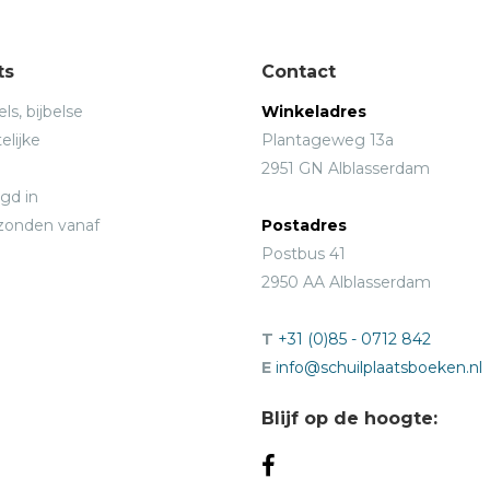
ts
Contact
ls, bijbelse
Winkeladres
elijke
Plantageweg 13a
2951 GN Alblasserdam
gd in
rzonden vanaf
Postadres
Postbus 41
2950 AA Alblasserdam
T
+31 (0)85 - 0712 842
E
info@schuilplaatsboeken.nl
Blijf op de hoogte: