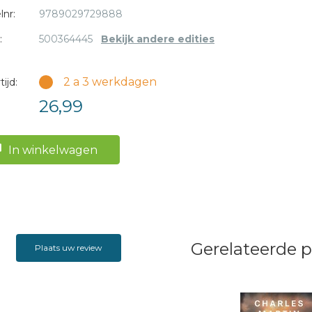
lnr:
9789029729888
:
500364445
Bekijk andere edities
2 a 3 werkdagen
ijd:
26,99
In winkelwagen
Gerelateerde 
Plaats uw review