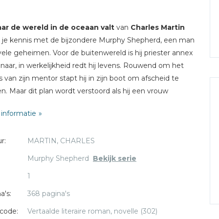
ar de wereld in de oceaan valt
van
Charles Martin
je kennis met de bijzondere Murphy Shepherd, een man
ele geheimen. Voor de buitenwereld is hij priester annex
enaar, in werkelijkheid redt hij levens. Rouwend om het
es van zijn mentor stapt hij in zijn boot om afscheid te
. Maar dit plan wordt verstoord als hij een vrouw
md Summer oppikt, die haar verdwenen dochter zoekt.
informatie
n worden Murphy en Summer de donkere wereld van
daagse slavenhandel ingetrokken. Met de hulp van
r:
MARTIN, CHARLES
wachte nieuwe vrienden gaan ze de strijd met de klok
m het meisje te vinden.
Murphy Shepherd
Bekijk serie
1
a's:
368 pagina's
code:
Vertaalde literaire roman, novelle (302)