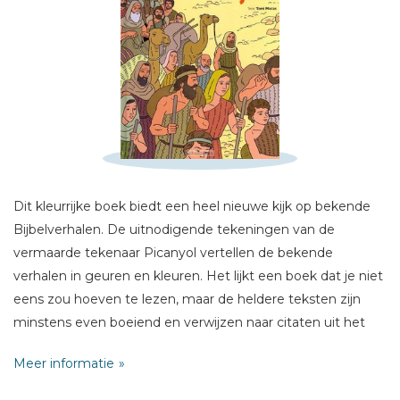
Schrijf hieronder je review!
Sterren
Naam *
E-mail *
Dit kleurrijke boek biedt een heel nieuwe kijk op bekende
Titel *
Bijbelverhalen. De uitnodigende tekeningen van de
Bericht *
vermaarde tekenaar Picanyol vertellen de bekende
verhalen in geuren en kleuren. Het lijkt een boek dat je niet
eens zou hoeven te lezen, maar de heldere teksten zijn
minstens even boeiend en verwijzen naar citaten uit het
Oude en Nieuwe Testament. Een boek dat je steeds
Meer informatie
opnieuw wilt lezen en inzien.
* = verplicht