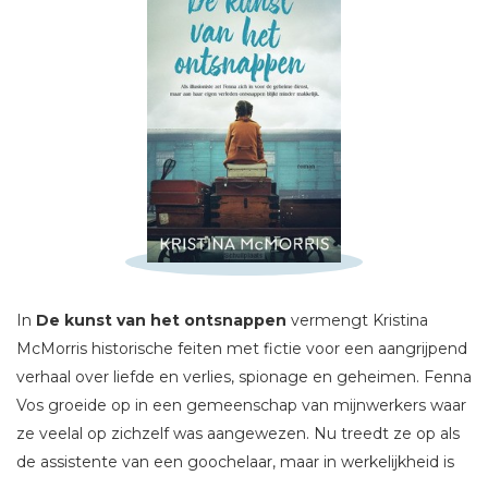
Schrijf hieronder je review!
Sterren
Naam *
E-mail *
Titel *
In
De kunst van het ontsnappen
vermengt Kristina
McMorris historische feiten met fictie voor een aangrijpend
Bericht *
verhaal over liefde en verlies, spionage en geheimen. Fenna
Vos groeide op in een gemeenschap van mijnwerkers waar
ze veelal op zichzelf was aangewezen. Nu treedt ze op als
de assistente van een goochelaar, maar in werkelijkheid is