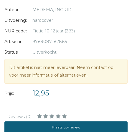
betekent dat raadselachtige briefje op een van de bomen?
Auteur:
MEDEMA, INGRID
Ik wil de raadsels oplossen, allemaal ..."
Uitvoering:
hardcover
Doelgroep: Meiden vanaf 10 jaar
NUR code:
Fictie 10-12 jaar (283)
Artikelnr:
9789087182885
Status:
Uitverkocht
Dit artikel is niet meer leverbaar. Neem contact op
voor meer informatie of alternatieven.
12,95
Prijs:
Reviews (0)
Plaats uw review