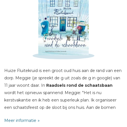
Schrijf hieronder je review!
Sterren
Naam *
E-mail *
Titel *
Huize Fluitekruid is een groot oud huis aan de rand van een
Bericht *
dorp. Meggie (je spreekt de g uit zoals de g in google) van
11 jaar woont daar. In
Raadsels rond de schaatsbaan
wordt het opnieuw spannend: Meggie: "Het is nu
kerstvakantie en ik heb een superleuk plan. Ik organiseer
een schaatsfeest op de sloot bij ons huis. Aan de bomen
langs de schaatsbaan prik ik foto's van Huize Fluitekruid.
* = verplicht
Meer informatie
Maar één foto verdwijnt ... Wie heeft dit gedaan? En wat