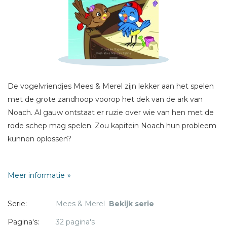
Schrijf hieronder je review!
Sterren
Naam *
E-mail *
De vogelvriendjes Mees & Merel zijn lekker aan het spelen
Titel *
met de grote zandhoop voorop het dek van de ark van
Bericht *
Noach. Al gauw ontstaat er ruzie over wie van hen met de
rode schep mag spelen. Zou kapitein Noach hun probleem
kunnen oplossen?
Een luchtig verhaal over ruzie hebben en het weer
Meer informatie
goedmaken.
Voor kinderen vanaf 2 jaar.
* = verplicht
Serie:
Mees & Merel
Bekijk serie
Pagina's:
32 pagina's