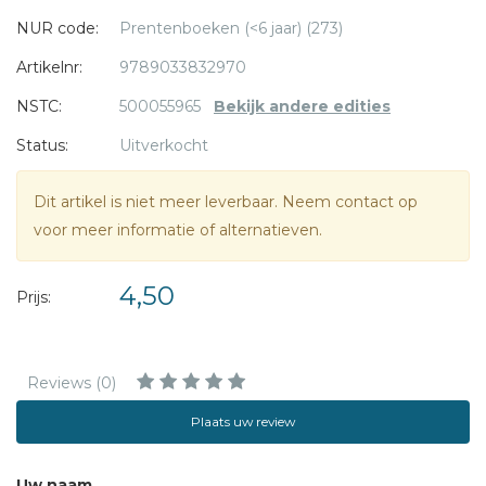
NUR code:
Prentenboeken (<6 jaar) (273)
Artikelnr:
9789033832970
NSTC:
500055965
Bekijk andere edities
Status:
Uitverkocht
Dit artikel is niet meer leverbaar. Neem contact op
voor meer informatie of alternatieven.
4,50
Prijs:
Reviews (0)
Plaats uw review
Uw naam