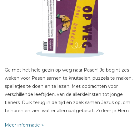
Schrijf hieronder je review!
Sterren
Naam *
E-mail *
Ga met het hele gezin op weg naar Pasen! Je begint zes
Titel *
weken voor Pasen samen te knutselen, puzzels te maken,
Bericht *
spelletjes te doen en te lezen. Met opdrachten voor
verschillende leeftijden, van de allerkleinsten tot jonge
tieners. Duik terug in de tijd en zoek samen Jezus op, om
te horen en zien wat er allemaal gebeurt. Zo leer je Hem
kennen en ga je mee met Hem op reis, naar beneden
Meer informatie
langs de touwladder. En waar je dan uitkomt? Dat ontdek
je vanzelf...
* = verplicht