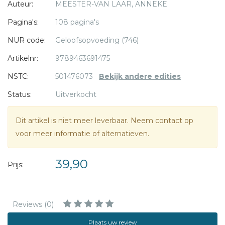
Auteur:
MEESTER-VAN LAAR, ANNEKE
Hoe het werkt
Pagina's:
108 pagina's
In de doos krijg je een stoffen touwladder, stickers met
NUR code:
Geloofsopvoeding (746)
schoentjes, een tafeldagboek en werkbladen. Zoek een
mooi moment op de dag uit om samen de tekst in het
Artikelnr:
9789463691475
dagboek te lezen en de opdrachten te doen. Elke dag mag
NSTC:
501476073
Bekijk andere edities
iemand een paar schoenen op de ladder plakken. Zo ga je
Status:
Uitverkocht
dag voor dag met Jezus mee op weg naar Pasen. Je
begint zes weken voor Pasen, en daarna ga je nog een
Dit artikel is niet meer leverbaar. Neem contact op
week door.
voor meer informatie of alternatieven.
39,90
Prijs:
Reviews (0)
Plaats uw review