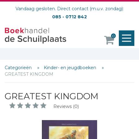
Vandaag gesloten. Direct contact (m.u.v. zondag):
085 - 0712 842
M
0
o
Categorieën
Kinder- en jeugdboeken
GREATEST KINGDOM
Schrijf hieronder je review!
Sterren
GREATEST KINGDOM
Naam *
Reviews (0)
E-mail *
Titel *
Bericht *