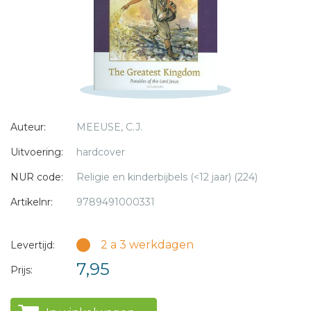
* = verplicht
Auteur:
MEEUSE, C.J.
Uitvoering:
hardcover
NUR code:
Religie en kinderbijbels (<12 jaar) (224)
Artikelnr:
9789491000331
2 a 3 werkdagen
Levertijd:
7,95
Prijs: