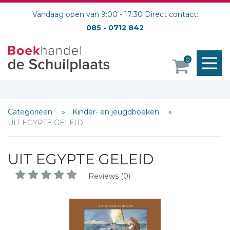
Vandaag open van 9:00 - 17:30 Direct contact:
085 - 0712 842
M
0
o
Categorieën
Kinder- en jeugdboeken
UIT EGYPTE GELEID
Schrijf hieronder je review!
Sterren
UIT EGYPTE GELEID
Naam *
Reviews (0)
E-mail *
Titel *
Bericht *