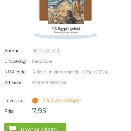
* = verplicht
Auteur:
MEEUSE, C.J.
Uitvoering:
hardcover
NUR code:
Religie en kinderbijbels (<12 jaar) (224)
Artikelnr:
9789491000768
2 a 3 werkdagen
Levertijd:
7,95
Prijs:
In winkelwagen