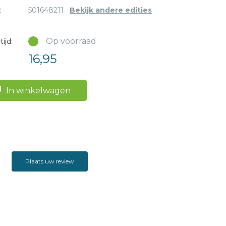
:
501648211
Bekijk andere edities
Op voorraad
ijd:
16,95
In winkelwagen
Plaats uw review