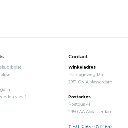
ts
Contact
ls, bijbelse
Winkeladres
elijke
Plantageweg 13a
2951 GN Alblasserdam
gd in
rzonden vanaf
Postadres
Postbus 41
2950 AA Alblasserdam
T
+31 (0)85 - 0712 842