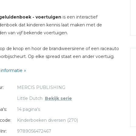
 geluidenboek - voertuigen
is een interactief
denboek dat kinderen kennis laat maken met de
den van vijf bekende voertuigen.
op de knop en hoor de brandweersirene of een raceauto
oorbijscheurt. Op elke spread staat een ander voertuig.
jij welk geluid een trein, tractor en politieauto maken?
informatie
 laatste pagina staat een leuk raadspel: druk op de knop,
er goed naar het geluid en wijs aan welk voertuig je hoort.
r:
MERCIS PUBLISHING
Little Dutch
Bekijk serie
a's:
14 pagina's
code:
Kinderboeken diversen (270)
lnr:
9789056472467