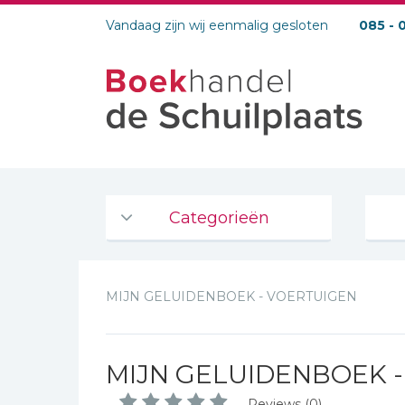
Vandaag zijn wij eenmalig gesloten
085 - 
Categorieën
Agenda's en kalenders
MIJN GELUIDENBOEK - VOERTUIGEN
De Bijbel
Bijbelse Dagboeken 2026
Bijbelse dagboeken
MIJN GELUIDENBOEK 
Bijbelstudie groepen
Reviews (0)