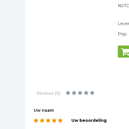
Kinderbijbels
NSTC
Muziekboeken
* = verplicht
Bladmuziek
Levert
Management &
Prijs:
Leiderschap
Politiek
Regio | Alblasserwaard
Romans
Toeristische kaarten en
gidsen
Taalstudie
Reviews (0)
Wenskaarten
Uw naam
Uw beoordeling