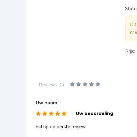
Kinderbijbels
Statu
Muziekboeken
Bladmuziek
Dit
Management &
mee
Leiderschap
Politiek
Prijs:
Regio | Alblasserwaard
Romans
Toeristische kaarten en
gidsen
Reviews (0)
Taalstudie
Uw naam
Wenskaarten
Uw beoordeling
Schrijf de eerste review