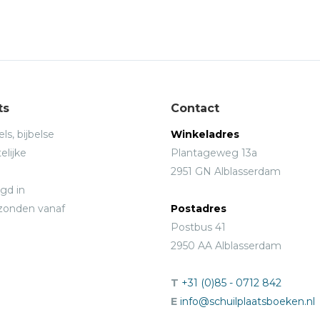
ts
Contact
ls, bijbelse
Winkeladres
elijke
Plantageweg 13a
2951 GN Alblasserdam
gd in
rzonden vanaf
Postadres
Postbus 41
2950 AA Alblasserdam
T
+31 (0)85 - 0712 842
E
info@schuilplaatsboeken.nl