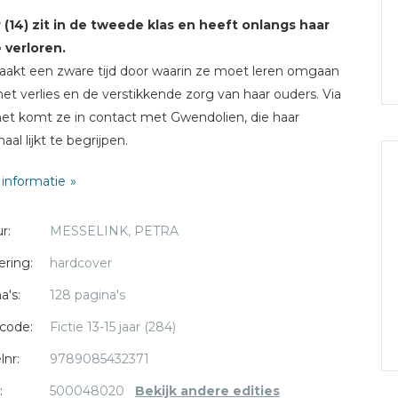
 (14) zit in de tweede klas en heeft onlangs haar
 verloren.
akt een zware tijd door waarin ze moet leren omgaan
et verlies en de verstikkende zorg van haar ouders. Via
net komt ze in contact met Gwendolien, die haar
aal lijkt te begrijpen.
is Gwendolien haar vertrouwen wel waard?
informatie
ikt voor kinderen vanaf ca. 12 jaar.
r:
MESSELINK, PETRA
ering:
hardcover
a's:
128 pagina's
code:
Fictie 13-15 jaar (284)
lnr:
9789085432371
:
500048020
Bekijk andere edities