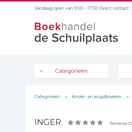
Vandaag open van 9:00 - 17:30 Direct contact:
Categorieën
Agenda's en kalenders
Categorieën
Kinder- en jeugdboeken
De Bijbel
Bijbelse Dagboeken 2026
Bijbelse dagboeken
INGER
Reviews (0
Bijbelstudie groepen