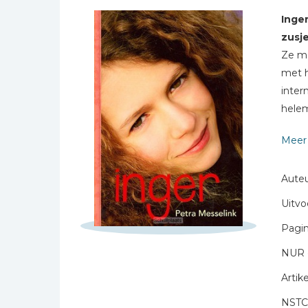
Bibles Foreign
Inger
Languages
zusje
Bijbelstudie
Ze ma
Geloof, duurzaamheid
met h
Schrijf hieronder je review!
en mileu
inter
Sterren
Benodigdheden voor
helem
kerken
Maar 
Naam *
Christelijke spellen
Meer 
E-mail *
Christelijke stripboeken
Gesch
Titel *
Auteu
Eten en koken
Bericht *
Uitvo
Evangelisatiemateriaal
Geschiedenis
Pagin
Israël / Jodendom
NUR 
Kinder- en jeugdboeken
Artike
Engelse kinderboeken
NSTC
* = verplicht