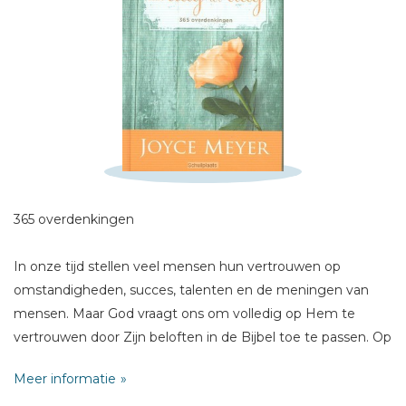
Schrijf hieronder je review!
Sterren
Naam *
E-mail *
365 overdenkingen
Titel *
Bericht *
In onze tijd stellen veel mensen hun vertrouwen op
omstandigheden, succes, talenten en de meningen van
mensen. Maar God vraagt ons om volledig op Hem te
vertrouwen door Zijn beloften in de Bijbel toe te passen. Op
deze manier kunnen wij de vrede, blijdschap en vervulling
Meer informatie
vinden die we zoeken.