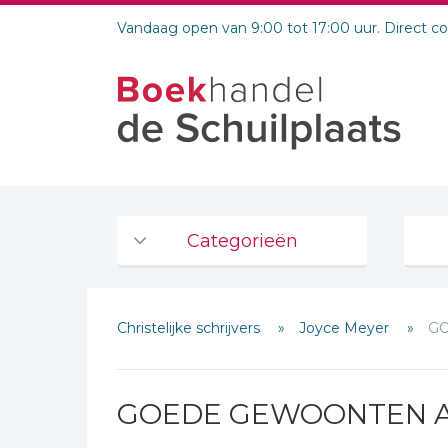
Vandaag open van 9:00 tot 17:00 uur. Direct c
Categorieën
Agenda's en kalenders
Christelijke schrijvers
Joyce Meyer
G
De Bijbel
Bijbelse Dagboeken 2026
Bijbelse dagboeken
GOEDE GEWOONTEN 
Bijbelstudie groepen