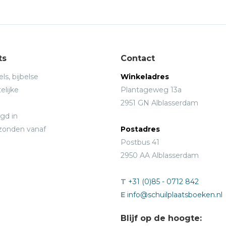
ts
Contact
ls, bijbelse
Winkeladres
elijke
Plantageweg 13a
2951 GN Alblasserdam
gd in
rzonden vanaf
Postadres
Postbus 41
2950 AA Alblasserdam
T
+31 (0)85 - 0712 842
E
info@schuilplaatsboeken.nl
Blijf op de hoogte: