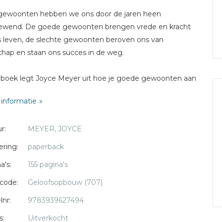
gewoonten hebben we ons door de jaren heen
ewend. De goede gewoonten brengen vrede en kracht
s leven, de slechte gewoonten beroven ons van
schap en staan ons succes in de weg.
t boek legt Joyce Meyer uit hoe je goede gewoonten aan
leren, zodat je je op de manier gedraagt zoals je eigenlijk
informatie
illen. De belangrijkste gewoonte komt als eerste: de
nte God op de eerste plaats te zetten. Als je God bij
r:
MEYER, JOYCE
 wat je doet op de eerste plaats zet, heb je een
natuurlijk voordeel.
ering:
paperback
a's:
155 pagina's
taal worden veertien gewoonten beschreven die erbij
n, een streep door frustratie, moedeloosheid en stress te
code:
Geloofsopbouw (707)
n. Het gaat onder andere om de volgende onderwerpen:
lnr:
9783939627494
s:
Uitverkocht
itvaardigheid