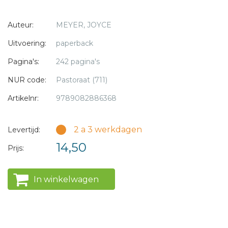
* = verplicht
Auteur:
MEYER, JOYCE
Uitvoering:
paperback
Pagina's:
242 pagina's
NUR code:
Pastoraat (711)
Artikelnr:
9789082886368
2 a 3 werkdagen
Levertijd:
14,50
Prijs:
In winkelwagen