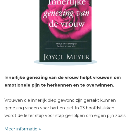
Schrijf hieronder je review!
Sterren
Naam *
Innerlijke genezing van de vrouw helpt vrouwen om
E-mail *
emotionele pijn te herkennen en te overwinnen.
Titel *
Bericht *
Vrouwen die innerlijk diep gewond zijn geraakt kunnen
genezing vinden voor hart en ziel. In 23 hoofdstukken
wordt de lezer stap voor stap geholpen om eigen pijn zoals
bijvoorbeeld schaamte, schuldgevoelens of woede, te
Meer informatie
overwinnen.