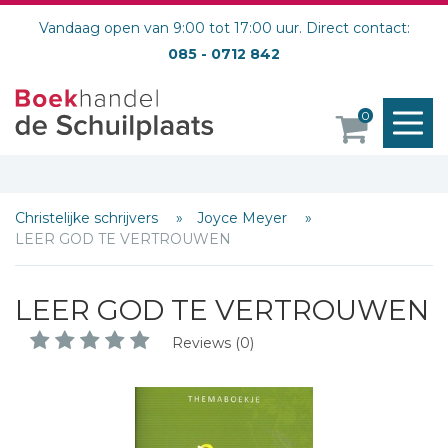
Vandaag open van 9:00 tot 17:00 uur. Direct contact:
085 - 0712 842
M
0
o
Christelijke schrijvers
Joyce Meyer
LEER GOD TE VERTROUWEN
LEER GOD TE VERTROUWEN
Schrijf hieronder je review!
Reviews (0)
Sterren
Naam *
E-mail *