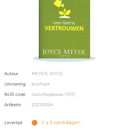
Titel *
Bericht *
* = verplicht
Auteur:
MEYER, JOYCE
Uitvoering:
brochure
NUR code:
Geloofsopbouw (707)
Artikelnr:
202100154
2 a 3 werkdagen
Levertijd: