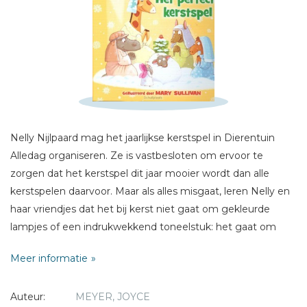
Schrijf hieronder je review!
Sterren
Naam *
E-mail *
Titel *
Nelly Nijlpaard mag het jaarlijkse kerstspel in Dierentuin
Bericht *
Alledag organiseren. Ze is vastbesloten om ervoor te
zorgen dat het kerstspel dit jaar mooier wordt dan alle
kerstspelen daarvoor. Maar als alles misgaat, leren Nelly en
haar vriendjes dat het bij kerst niet gaat om gekleurde
lampjes of een indrukwekkend toneelstuk: het gaat om
Jezus.
* = verplicht
Meer informatie
Auteur:
MEYER, JOYCE