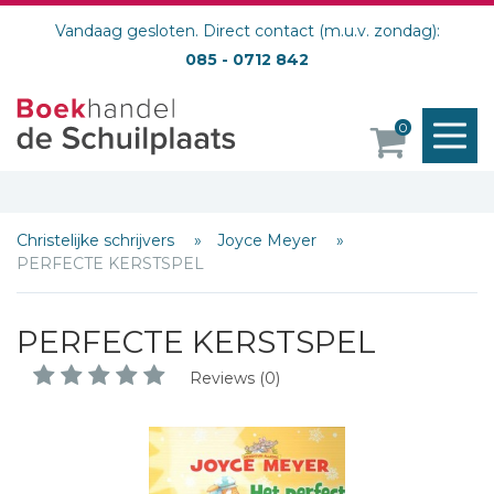
Vandaag gesloten. Direct contact (m.u.v. zondag):
085 - 0712 842
M
0
o
Christelijke schrijvers
Joyce Meyer
PERFECTE KERSTSPEL
PERFECTE KERSTSPEL
Reviews (0)