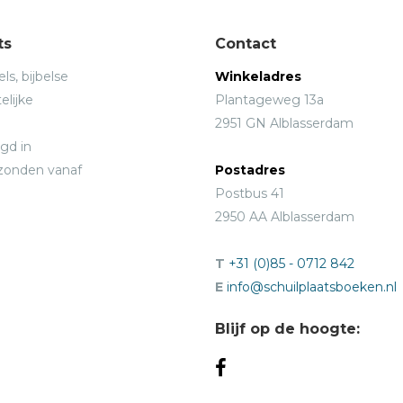
ts
Contact
ls, bijbelse
Winkeladres
elijke
Plantageweg 13a
2951 GN Alblasserdam
gd in
rzonden vanaf
Postadres
Postbus 41
2950 AA Alblasserdam
T
+31 (0)85 - 0712 842
E
info@schuilplaatsboeken.nl
Blijf op de hoogte: