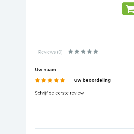
Kinderbijbels
Muziekboeken
Bladmuziek
Management &
Leiderschap
Politiek
Reviews (0)
Regio | Alblasserwaard
Romans
Uw naam
Toeristische kaarten en
Uw beoordeling
gidsen
Taalstudie
Schrijf de eerste review
Wenskaarten