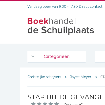
Vandaag open van 9:00 - 17:30 Direct contact:
Categorieën
Agenda's en kalenders
Christelijke schrijvers
Joyce Meyer
ST
De Bijbel
Bijbelse Dagboeken 2026
Bijbelse dagboeken
STAP UIT DE GEVANGE
Bijbelstudie groepen
Reviews (0)