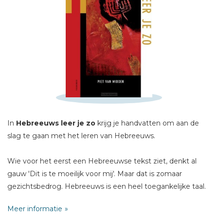
Schrijf hieronder je review!
Sterren
Naam *
In
Hebreeuws leer je zo
krijg je handvatten om aan de
slag te gaan met het leren van Hebreeuws.
E-mail *
Titel *
Wie voor het eerst een Hebreeuwse tekst ziet, denkt al
Bericht *
gauw 'Dit is te moeilijk voor mij'. Maar dat is zomaar
gezichtsbedrog. Hebreeuws is een heel toegankelijke taal.
Wat je nodig hebt is iemand die je meeneemt in de
Meer informatie
bijzondere wereld van de bijbelse literatuur. Dat is wat de