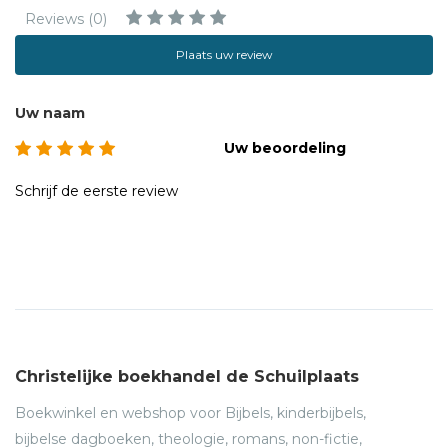
maar wij moeten het verschil maken.
Reviews (0)
Plaats uw review
Uw naam
Uw beoordeling
Schrijf de eerste review
Christelijke boekhandel de Schuilplaats
Boekwinkel en webshop voor Bijbels, kinderbijbels,
bijbelse dagboeken, theologie, romans, non-fictie,