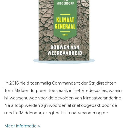
Schrijf hieronder je review!
Sterren
Naam *
E-mail *
In 2016 hield toenmalig Commandant der Strijdkrachten
Titel *
Tom Middendorp een toespraak in het Vredespaleis, waarin
Bericht *
hij waarschuwde voor de gevolgen van klimaatverandering.
Na afloop werden zijn woorden al snel opgepakt door de
media. 'Middendorp zegt dat klimaatverandering de
wereldvrede bedreigt', schreef de NOS op haar website. De
Meer informatie
toon was gezet, 'de klimaatgeneraal' was geboren.