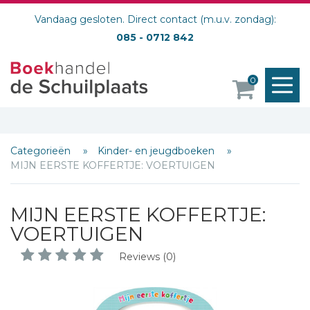
Vandaag gesloten. Direct contact (m.u.v. zondag):
085 - 0712 842
M
0
o
Categorieën
Kinder- en jeugdboeken
MIJN EERSTE KOFFERTJE: VOERTUIGEN
MIJN EERSTE KOFFERTJE:
VOERTUIGEN
Reviews (0)