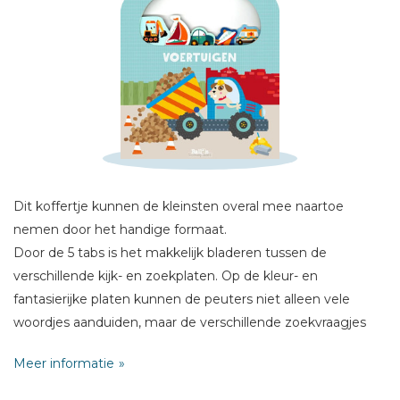
Schrijf hieronder je review!
Sterren
Naam *
E-mail *
Titel *
Dit koffertje kunnen de kleinsten overal mee naartoe
Bericht *
nemen door het handige formaat.
Door de 5 tabs is het makkelijk bladeren tussen de
verschillende kijk- en zoekplaten. Op de kleur- en
fantasierijke platen kunnen de peuters niet alleen vele
woordjes aanduiden, maar de verschillende zoekvraagjes
scherpen ook hun observatievermogen aan.
* = verplicht
Meer informatie
Goed voor uren kijk- en zoekplezier