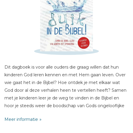
Schrijf hieronder je review!
Sterren
Naam *
Dit dagboek is voor alle ouders die graag willen dat hun
kinderen God leren kennen en met Hem gaan leven. Over
E-mail *
wie gaat het in de Bijbel? Hoe ontdek je met elkaar wat
Titel *
God door al deze verhalen heen te vertellen heeft? Samen
Bericht *
met je kinderen leer je de weg te vinden in de Bijbel en
hoor je steeds weer de boodschap van Gods ongelooflijke
trouw en liefde. Duik in de Bijbel! is zo geschreven dat
Meer informatie
ouders en kinderen samen de hele Bijbel doorlezen, zodat
de grote lijn van Gods verhaal duidelijk wordt. De