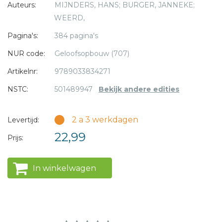
Auteurs:
MIJNDERS, HANS; BURGER, JANNEKE;
bijbelteksten worden helder uitgelegd, met een praktische
* = verplicht
WEERD,
toepassing of een doe-opdracht. De auteurs Janneke
Burger, Hans Mijnders, Nieske Selles en Willemijn de Weerd
Pagina's:
384 pagina's
zijn allen bekende schrijvers en sprekers rond kinderen,
NUR code:
Geloofsopbouw (707)
gezinnen en geloofsopvoeding. Ze weerspiegelen een
brede doelgroep.
Artikelnr:
9789033834271
NSTC:
501489947
Bekijk andere edities
2 a 3 werkdagen
Levertijd:
22,99
Prijs:
In winkelwagen