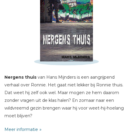
Schrijf hieronder je review!
Sterren
Naam *
E-mail *
Titel *
Nergens thuis
van Hans Mijnders is een aangrijpend
Bericht *
verhaal over Ronnie. Het gaat niet lekker bij Ronnie thuis.
Dat weet hij zelf ook wel. Maar mogen ze hem daarom
zonder vragen uit de klas halen? En zomaar naar een
wildvreemd gezin brengen waar hij voor weet-hij-hoelang
moet blijven?
Het maakt Ronnie woedend dat iedereen belangrijke
* = verplicht
Meer informatie
dingen voor hem lijkt te beslissen, maar niemand naar hem