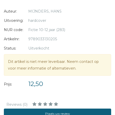
luistert. Heeft hij niets te zeggen over zijn eigen leven?
Auteur:
MIJNDERS, HANS
In het pleeggezin voelt Ronnie zich niet thuis. Op school
heeft hij in no-time ruzie, hij verknalt zijn bijbaan en het is
Uitvoering:
hardcover
duidelijk dat hij niet écht bij het pleeggezin hoort. En Susan,
NUR code:
Fictie 10-12 jaar (283)
vindt die hem echt leuk, met zijn verleden?
Langzaam ontdekt Ronnie dat hij er zelf voor moet gaan
Artikelnr:
9789033130205
als hij wil dat zijn leven beter wordt.
Status:
Uitverkocht
Dit artikel is niet meer leverbaar. Neem contact op
voor meer informatie of alternatieven.
12,50
Prijs:
Reviews (0)
Plaats uw review