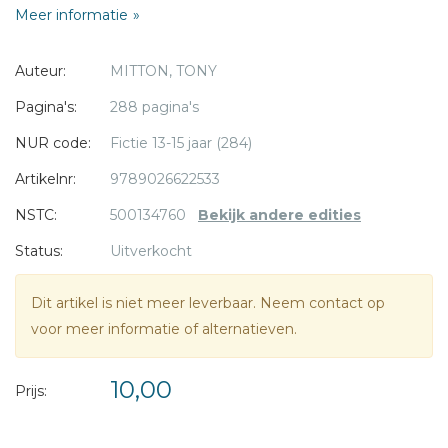
Meer informatie
mysterieuze krijger verschijnt om hen weg te jagen, weet
Ryo dat zijn lot ergens anders ligt. Hij wil niets liever dan
* = verplicht
Auteur:
MITTON, TONY
toetreden tot de orde van de Verborgenen.
Ryo pakt zijn spullen en begint aan een spannende reis.
Pagina's:
288 pagina's
NUR code:
Fictie 13-15 jaar (284)
Een schitterend verhaal dat wat weg heeft van Een brief
voor de koning van Tonke Dragt.
Artikelnr:
9789026622533
NSTC:
500134760
Bekijk andere edities
Geschikt voor kinderen vanaf 12 jaar.
Status:
Uitverkocht
Tony Mitton
studeerde Engelse literatuur en werkte
Dit artikel is niet meer leverbaar. Neem contact op
daarna in het basisonderwijs. Hij is dichter en woont met
voor meer informatie of alternatieven.
zijn gezin in Cambridge.
10,00
Prijs: