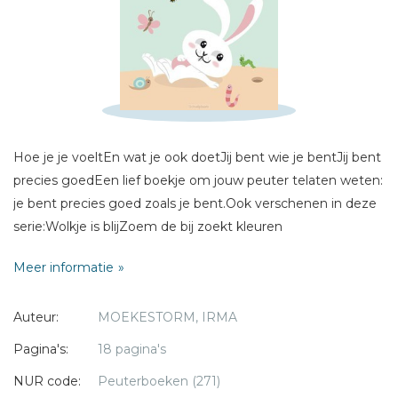
Sterren
Naam *
E-mail *
Titel *
Bericht *
Hoe je je voeltEn wat je ook doetJij bent wie je bentJij bent
precies goedEen lief boekje om jouw peuter telaten weten:
je bent precies goed zoals je bent.Ook verschenen in deze
serie:Wolkje is blijZoem de bij zoekt kleuren
Meer informatie
* = verplicht
Auteur:
MOEKESTORM, IRMA
Pagina's:
18 pagina's
NUR code:
Peuterboeken (271)