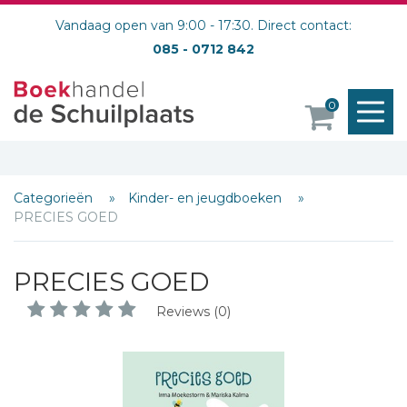
Vandaag open van 9:00 - 17:30. Direct contact:
085 - 0712 842
M
0
o
Categorieën
Kinder- en jeugdboeken
PRECIES GOED
PRECIES GOED
Reviews (0)
Schrijf hieronder je review!