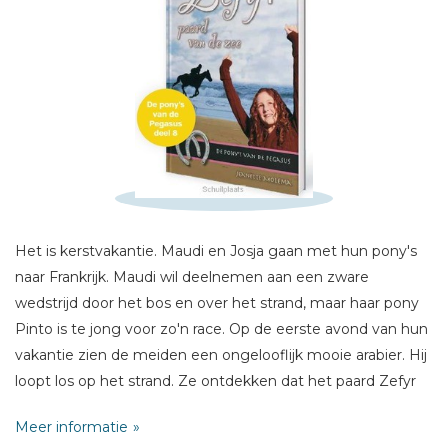
Schrijf hieronder je review!
Sterren
Het is kerstvakantie. Maudi en Josja gaan met hun pony's
Naam *
naar Frankrijk. Maudi wil deelnemen aan een zware
wedstrijd door het bos en over het strand, maar haar pony
E-mail *
Pinto is te jong voor zo'n race. Op de eerste avond van hun
Titel *
vakantie zien de meiden een ongelooflijk mooie arabier. Hij
Bericht *
loopt los op het strand. Ze ontdekken dat het paard Zefyr
heet. Maudi hoopt dat ze een race op Zefyr mag rijden.
Meer informatie
Maar de eigenaar is een beetje bijzonder: hij vindt het