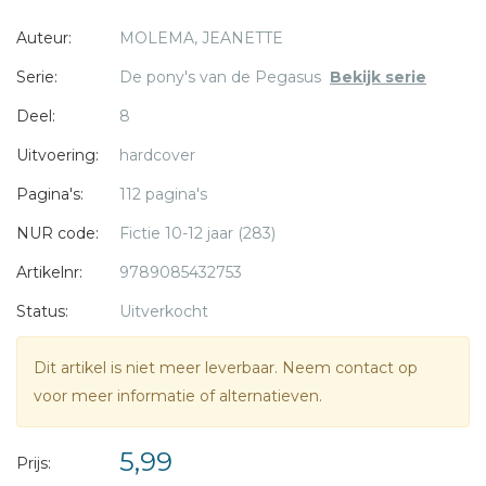
belangrijk dat Zefyr zelf zijn berijder uitkiest.
Auteur:
MOLEMA, JEANETTE
Serie:
De pony's van de Pegasus
Bekijk serie
* = verplicht
Deel:
8
Uitvoering:
hardcover
Pagina's:
112 pagina's
NUR code:
Fictie 10-12 jaar (283)
Artikelnr:
9789085432753
Status:
Uitverkocht
Dit artikel is niet meer leverbaar. Neem contact op
voor meer informatie of alternatieven.
5,99
Prijs: