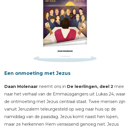
Schrijf hieronder je review!
Sterren
Een onmoeting met Jezus
Naam *
Daan Molenaar
neemt ons in
De leerlingen, deel 2
mee
E-mail *
naar het verhaal van de Emmaüsgangers uit Lukas 24, waar
Titel *
de ontmoeting met Jezus centraal staat. Twee mensen zijn
Bericht *
vanuit Jeruzalem teleurgesteld op weg naar huis op de
namiddag van de paasdag. Jezus komt naast hen lopen,
maar ze herkennen Hem verrassend genoeg niet. Jezus