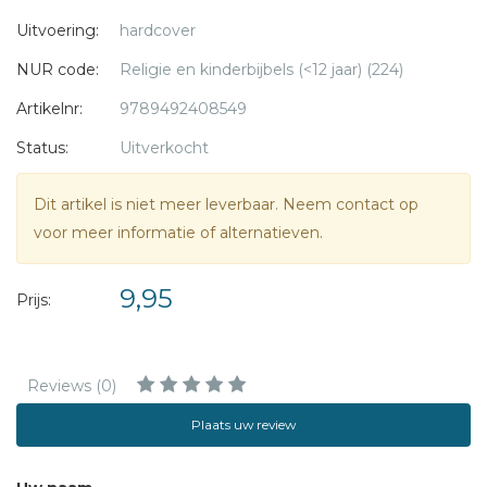
Uitvoering:
hardcover
De serie bestaat uit vier verzamelboxen. Twee voor de
boekjes van het Oude Testament en twee voor de boekjes
NUR code:
Religie en kinderbijbels (<12 jaar) (224)
van het Nieuwe Testament. Alle boekjes zijn ook los
Artikelnr:
9789492408549
verkrijgbaar.
Status:
Uitverkocht
De verhalen in deze verzamelbox zijn:
- Jozua en Jericho
Dit artikel is niet meer leverbaar. Neem contact op
- De sterke Simson
voor meer informatie of alternatieven.
- Naomi en Ruth
- David en Goliath
9,95
Prijs:
- Daniël in de leeuwenkuil
- Jona in de grote vis
Reviews (0)
Plaats uw review