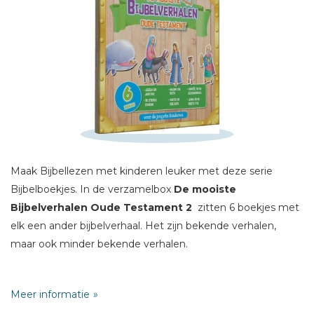
Schrijf hieronder je review!
Sterren
Naam *
E-mail *
Titel *
Bericht *
Maak Bijbellezen met kinderen leuker met deze serie
Bijbelboekjes. In de verzamelbox
De mooiste
Bijbelverhalen Oude Testament 2
zitten 6 boekjes met
elk een ander bijbelverhaal. Het zijn bekende verhalen,
maar ook minder bekende verhalen.
* = verplicht
De verhalen zijn Bijbelgetrouw, makkelijk te begrijpen en
Meer informatie
voorzien van vrolijke illustraties.